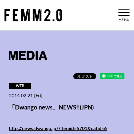
MENU
MEDIA
WEB
2014.02.21 [Fri]
「Dwango news」NEWS!!(JPN)
http://news.dwango.jp/?itemid=5701&catid=6