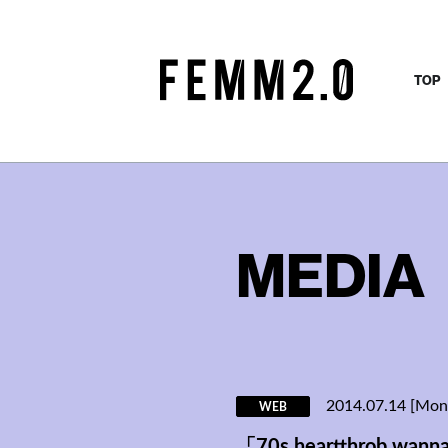
TOP
MEDIA
2014.07.14 [Mon
WEB
「70s heartthrob wan