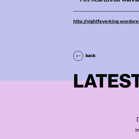
http://nightfeverking.wordp
back
LATEST
[
I