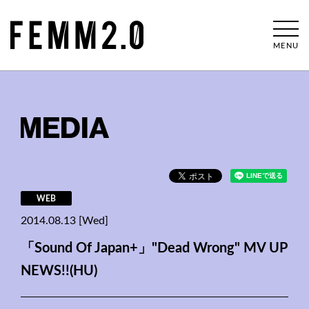
MENU
MEDIA
WEB
2014.08.13 [Wed]
「Sound Of Japan+」"Dead Wrong" MV UP
NEWS!!(HU)