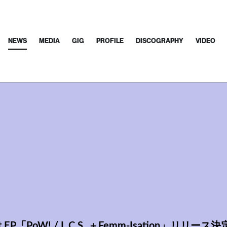
NEWS
MEDIA
GIG
PROFILE
DISCOGRAPHY
VIDEO
ut EP「PoW! / L.C.S. ＋Femm-Isation」リリース