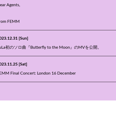
ear Agents,
rom FEMM
023.12.31
[Sun]
uLa初のソロ曲『Butterfly to the Moon』のMVを公開。
023.11.25
[Sat]
EMM Final Concert: London 16 December