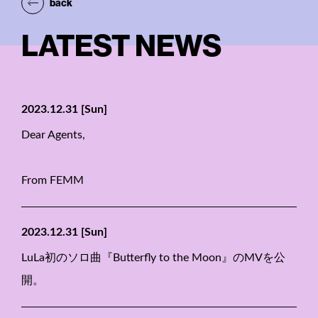
back
LATEST NEWS
2023.12.31
[Sun]
Dear Agents,
From FEMM
2023.12.31
[Sun]
LuLa初のソロ曲『Butterfly to the Moon』のMVを公
開。