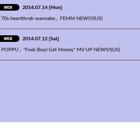
WEB
2014.07.14
[Mon]
70s heartthrob wannabe」FEMM NEWS!!(US)
WEB
2014.07.12
[Sat]
POPPU」"Fxxk Boyz Get Money" MV UP NEWS!!(US)