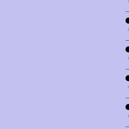
「
「
「
「
「