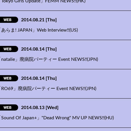
Tokyo Girls Update」FEMM NEWS!!(HK)
WEB
2014.08.21
[Thu]
あらま! JAPAN」Web Interview!!(US)
WEB
2014.08.14
[Thu]
natalie」廃病院パーティー Event NEWS!!(JPN)
WEB
2014.08.14
[Thu]
RO69」廃病院パーティー Event NEWS!!(JPN)
WEB
2014.08.13
[Wed]
Sound Of Japan+」"Dead Wrong" MV UP NEWS!!(HU)