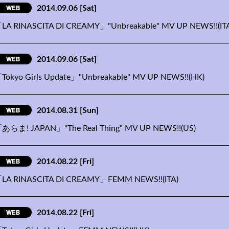
WEB
2014.09.06
[Sat]
LA RINASCITA DI CREAMY」"Unbreakable" MV UP NEWS!!(IT
WEB
2014.09.06
[Sat]
Tokyo Girls Update」"Unbreakable" MV UP NEWS!!(HK)
WEB
2014.08.31
[Sun]
あらま! JAPAN」"The Real Thing" MV UP NEWS!!(US)
WEB
2014.08.22
[Fri]
LA RINASCITA DI CREAMY」FEMM NEWS!!(ITA)
WEB
2014.08.22
[Fri]