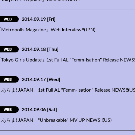
WEB
2014.09.19
[Fri]
Metropolis Magazine」Web Interview!!(JPN)
WEB
2014.09.18
[Thu]
Tokyo Girls Update」1st Full AL "Femm-Isation" Release NEWS!
WEB
2014.09.17
[Wed]
あらま! JAPAN」1st Full AL "Femm-Isation" Release NEWS!!(US
WEB
2014.09.06
[Sat]
あらま! JAPAN」"Unbreakable" MV UP NEWS!!(US)