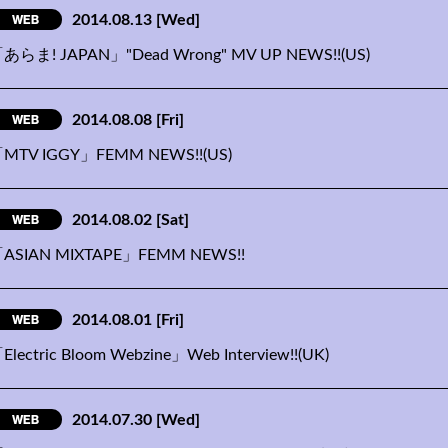
WEB
2014.08.13
[Wed]
あらま! JAPAN」"Dead Wrong" MV UP NEWS!!(US)
WEB
2014.08.08
[Fri]
MTV IGGY」FEMM NEWS!!(US)
WEB
2014.08.02
[Sat]
ASIAN MIXTAPE」FEMM NEWS!!
WEB
2014.08.01
[Fri]
Electric Bloom Webzine」Web Interview!!(UK)
WEB
2014.07.30
[Wed]