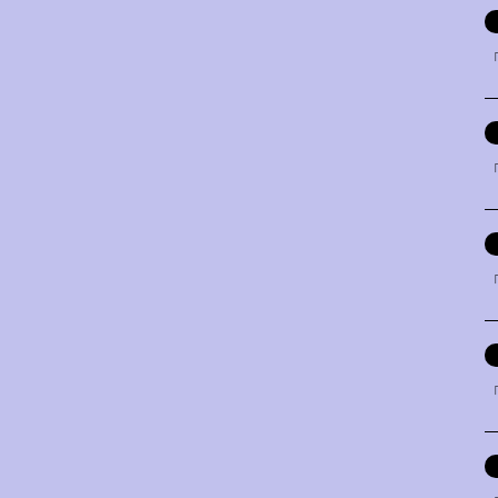
「
「
「
「