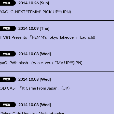
WEB
2014.10.26
[Sun]
YAO! G-NEXT "FEMM" PICK UP!!!(JPN)
WEB
2014.10.09
[Thu]
TV81 Presents 「FEMM’s Tokyo Takeover」 Launch!!
WEB
2014.10.08
[Wed]
yaO! "Whiplash （w.o.e. ver.）"MV UP!!!(JPN)
WEB
2014.10.08
[Wed]
OD CAST 「It Came From Japan」(UK)
WEB
2014.10.08
[Wed]
Tokyo Girls Update」Web Interview!!