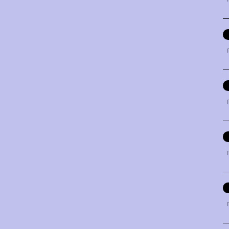
「
「
「
「
「