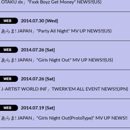
OTAKU dx」"Fxxk Boyz Get Money" NEWS!!(US)
WEB
2014.07.30
[Wed]
あらま! JAPAN」"Party All Night" MV UP NEWS!!(US)
WEB
2014.07.26
[Sat]
あらま! JAPAN」"Girls Night Out" MV UP NEWS!!(US)
WEB
2014.07.26
[Sat]
J-ARTIST WORLD INF」TWERK'EM ALL EVENT NEWS!!(JPN)
WEB
2014.07.19
[Sat]
あらま! JAPAN」"Girls Night Out(ProtoType)" MV UP NEWS!!