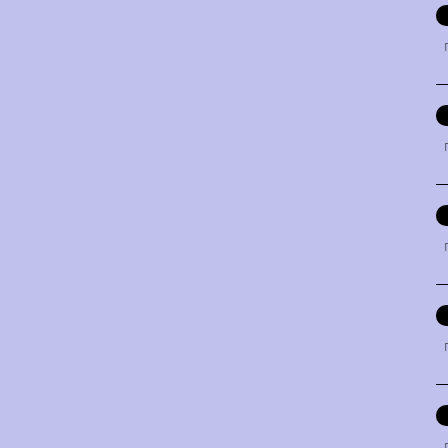
「
「
「
「