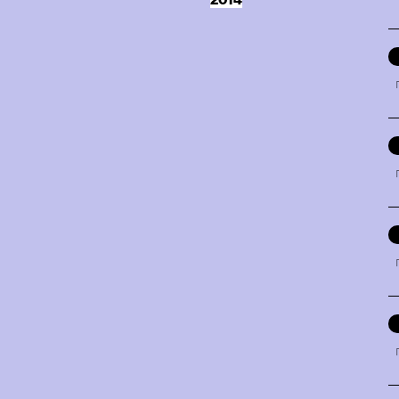
「
「
「
「