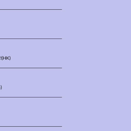
!(HK)
)